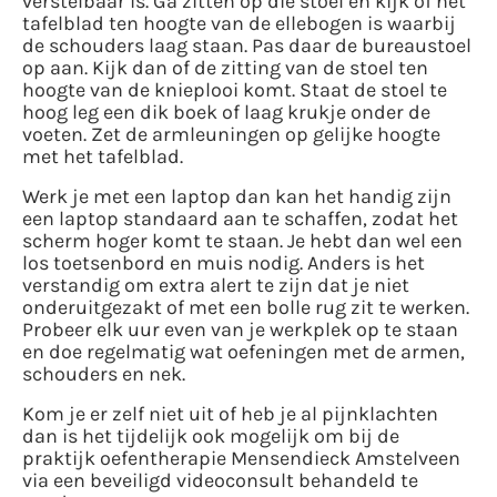
verstelbaar is. Ga zitten op die stoel en kijk of het
tafelblad ten hoogte van de ellebogen is waarbij
de schouders laag staan. Pas daar de bureaustoel
op aan. Kijk dan of de zitting van de stoel ten
hoogte van de knieplooi komt. Staat de stoel te
hoog leg een dik boek of laag krukje onder de
voeten. Zet de armleuningen op gelijke hoogte
met het tafelblad.
Werk je met een laptop dan kan het handig zijn
een laptop standaard aan te schaffen, zodat het
scherm hoger komt te staan. Je hebt dan wel een
los toetsenbord en muis nodig. Anders is het
verstandig om extra alert te zijn dat je niet
onderuitgezakt of met een bolle rug zit te werken.
Probeer elk uur even van je werkplek op te staan
en doe regelmatig wat oefeningen met de armen,
schouders en nek.
Kom je er zelf niet uit of heb je al pijnklachten
dan is het tijdelijk ook mogelijk om bij de
praktijk oefentherapie Mensendieck Amstelveen
via een beveiligd videoconsult behandeld te